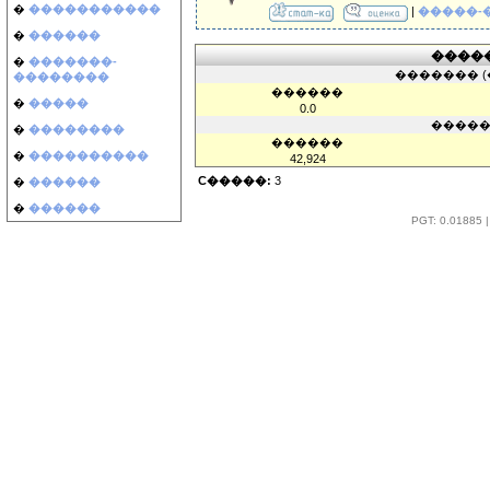
�
�����������
|
�����-
�
������
����
�
�������-
������� (
��������
������
�
�����
0.0
�����
�
��������
������
�
����������
42,924
C�����:
3
�
������
�
������
PGT: 0.0188