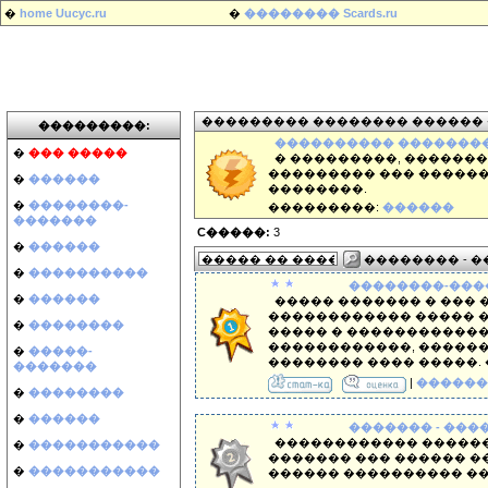
�
home Uucyc.ru
�
�������� Scards.ru
��������� �������� ������
���������:
���������� ��������
�
��� �����
� ���������, �������
��������� ��� ������
�
������
��������.
�
��������-
���������:
������
�������
C�����:
3
�
������
�������� - 
�
����������
��������-���
�
������
����� ������� � ��� 
������������ ����� 
�
��������
����� � ������������.
������������, ������
�
�����-
�������� ���� �����. ��
�������
|
������
�
��������
�
������
������� - ���
������������ �������
�
�����������
������� ��� ������ ��
�
�����������
������ ���������� �